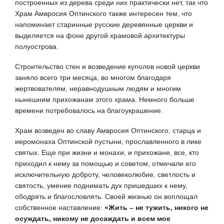
построенных из дерева среди них практически нет, так что
Храм Амвросия Оптинского также интересен тем, что
напоминает старинные русские деревянные церкви и
выделяется на фоне другой храмовой архитектуры
полуострова.
Строительство стен и возведение куполов новой церкви
заняло всего три месяца, во многом благодаря
жертвователям, неравнодушным людям и многим
нынешним прихожанам этого храма. Немного больше
времени потребовалось на благоукрашение.
Храм возведен во славу Амвросия Оптинского, старца и
иеромонаха Оптинской пустыни, прославленного в лике
святых. Еще при жизни и монахи, и прихожане, все, кто
приходил к нему за помощью и советом, отмечали его
исключительную доброту, человеколюбие, светлость и
святость, умение поднимать дух пришедших к нему,
ободрять и благословлять. Своей жизнью он воплощал
собственное наставление:
«Жить – не тужить, никого не
осуждать, никому не досаждать и всем мое