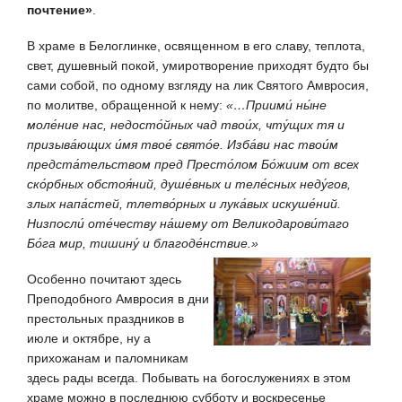
почтение»
.
В храме в Белоглинке, освященном в его славу, теплота,
свет, душевный покой, умиротворение приходят будто бы
сами собой, по одному взгляду на лик Святого Амвросия,
по молитве, обращенной к нему:
«…Приими́ ны́не
моле́ние нас, недосто́йных чад твои́х, чту́щих тя и
призыва́ющих и́мя твое́ свято́е. Изба́ви нас твои́м
предста́тельством пред Престо́лом Бо́жиим от всех
ско́рбных обстоя́ний, душе́вных и теле́сных неду́гов,
злых напа́стей, тлетво́рных и лука́вых искуше́ний.
Низпосли́ оте́честву на́шему от Великодарови́таго
Бо́га мир, тишину́ и благоде́нствие.»
Особенно почитают здесь
Преподобного Амвросия в дни
престольных праздников в
июле и октябре, ну а
прихожанам и паломникам
здесь рады всегда. Побывать на богослужениях в этом
храме можно в последнюю субботу и воскресенье