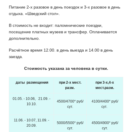
Питание 2-х разовое в день поездок и 3-х разовое в день
отдыха. «Шведский стол».
В стоимость не входит: паломнические поездки,
посещение платных музеев и трансфер. Оплачивается
дополнительно.
Расчётное время 12.00. в день выезда и 14.00 в день
заезда.
Стоимость указана за человека в сутки.
даты размещения
при 2-х мест.
при 3-х,4-х
разм.
мест.разм.
01.05. - 10.06, 21.09. -
4500/4700* руб/
4100/4400* руб/
10.10.
сут.
сут.
11.06. - 10.07, 11.09. -
5000/5500* руб/
4500/4900* руб/
20.09.
сут.
сут.