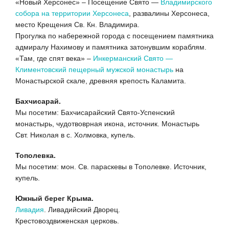
«Новый Херсонес» – Посещение Свято —
Владимирского
собора на территории Херсонеса
, развалины Херсонеса,
место Крещения Св. Кн. Владимира.
Прогулка по набережной города с посещением памятника
адмиралу Нахимову и памятника затонувшим кораблям.
«Там, где спят века» –
Инкерманский Свято —
Климентовский пещерный мужской монастырь
на
Монастырской скале, древняя крепость Каламита.
Бахчисарай.
Мы посетим: Бахчисарайский Свято-Успенский
монастырь, чудотвоврная икона, источник. Монастырь
Свт. Николая в с. Холмовка, купель.
Тополевка.
Мы посетим: мон. Св. параскевы в Тополевке. Источник,
купель.
Южный берег Крыма.
Ливадия
. Ливадийский Дворец.
Крестовоздвиженская церковь.