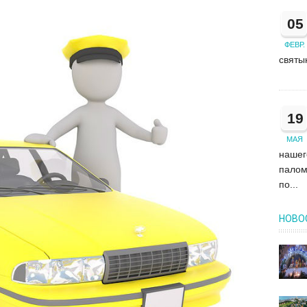
05
ФЕВР.
святын
19
МАЯ
нашег
палом
по...
НОВО