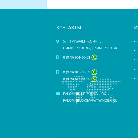
КОНТАКТЫ
И
УЛ. ТРУБАЧЕНКО, 44, Г.
СИМФЕРОПОЛЬ, КРЫМ, РОССИЯ
8 (978)
501-60-81
8 (978)
815-85-59
8 (978)
815-85-60
PALOMNIK.KRIM@MAIL.RU
,
PALOMNIK.OKSANA@YANDEX.RU