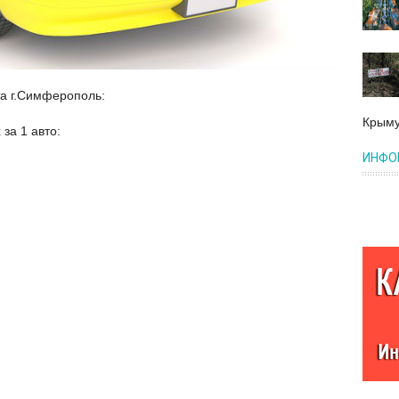
а г.Симферополь:
Крыму
за 1 авто:
ИНФО