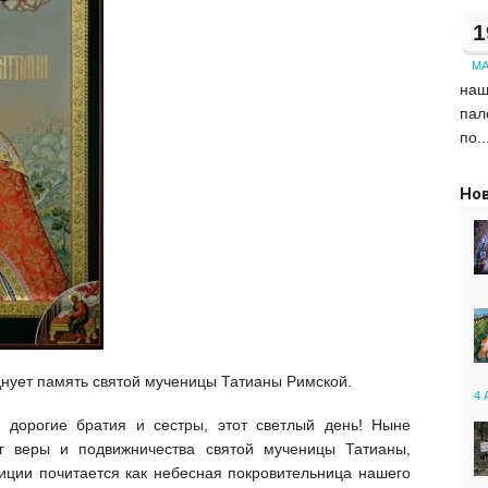
1
М
наш
пал
по..
Но
нует память святой мученицы Татианы Римской.
4 
 дорогие братия и сестры, этот светлый день! Ныне
 веры и подвижничества святой мученицы Татианы,
диции почитается как небесная покровительница нашего