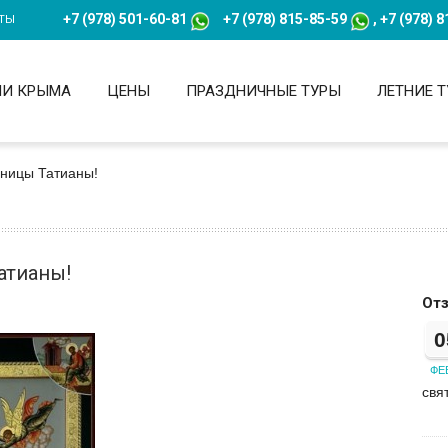
+7 (978) 501-60-81
+7
(978) 815-85-59
,
+7
(978) 8
ТЫ
НИ КРЫМА
ЦЕНЫ
ПРАЗДНИЧНЫЕ ТУРЫ
ЛЕТНИЕ 
еницы Татианы!
атианы!
От
0
ФЕВ
свя