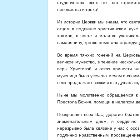
студенчества, всех тех, кто стреми
невежества и греха!
Из истории Церкви мы знаем, что свят
отцом в подлинно христианском духе
храмов, в посте и молитве ухаживал
самарянину, кротко помогала страждущ
Во время тяжких гонений на Церковь 
великое мужество, в течение несколь
веры Христовой и отказ принести же
мученица была усечена мечом и своим
века продолжает возжигать в душах лю
Ныне мы молитвенно обращаемся к с
Престола Божия, помощи в нелегком де
Поздравляя всех Вас, дорогие братия
знаменательным днем, я сердечно ж
неразрывно была связана у нас с осо
подлинно нравственным просвещение