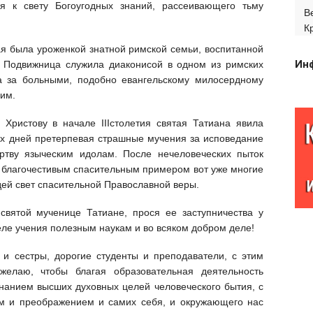
тся к свету Богоугодных знаний, рассеивающего тьму
В
К
ая была уроженкой знатной римской семьи, воспитанной
Ин
. Подвижница служила диаконисой в одном из римских
а за больными, подобно евангельскому милосердному
им.
Христову в начале IIIстолетия святая Татиана явила
ких дней претерпевая страшные мучения за исповедание
ртву языческим идолам. После нечеловеческих пыток
 благочестивым спасительным примером вот уже многие
дей свет спасительной Православной веры.
вятой мученице Татиане, прося ее заступничества у
ле учения полезным наукам и во всяком добром деле!
 и сестры, дорогие студенты и преподаватели, с этим
елаю, чтобы благая образовательная деятельность
знанием высших духовных целей человеческого бытия, с
м и преображением и самих себя, и окружающего нас